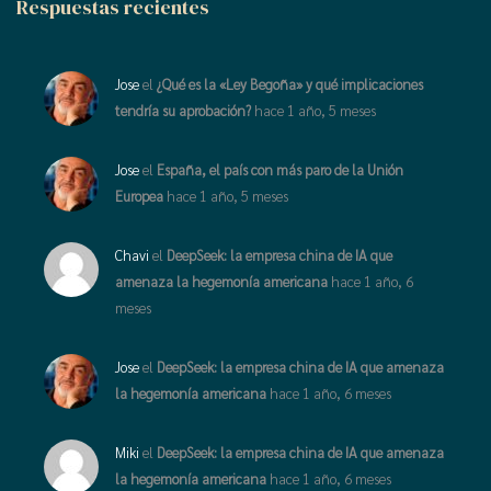
Respuestas recientes
Jose
el
¿Qué es la «Ley Begoña» y qué implicaciones
tendría su aprobación?
hace 1 año, 5 meses
Jose
el
España, el país con más paro de la Unión
Europea
hace 1 año, 5 meses
Chavi
el
DeepSeek: la empresa china de IA que
amenaza la hegemonía americana
hace 1 año, 6
meses
Jose
el
DeepSeek: la empresa china de IA que amenaza
la hegemonía americana
hace 1 año, 6 meses
Miki
el
DeepSeek: la empresa china de IA que amenaza
la hegemonía americana
hace 1 año, 6 meses