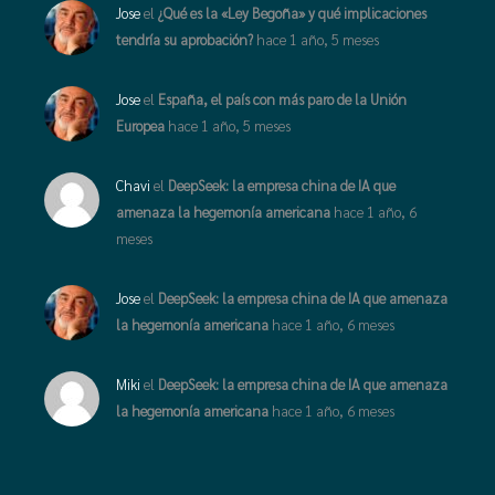
Jose
el
¿Qué es la «Ley Begoña» y qué implicaciones
tendría su aprobación?
hace 1 año, 5 meses
Jose
el
España, el país con más paro de la Unión
Europea
hace 1 año, 5 meses
Chavi
el
DeepSeek: la empresa china de IA que
amenaza la hegemonía americana
hace 1 año, 6
meses
Jose
el
DeepSeek: la empresa china de IA que amenaza
la hegemonía americana
hace 1 año, 6 meses
Miki
el
DeepSeek: la empresa china de IA que amenaza
la hegemonía americana
hace 1 año, 6 meses