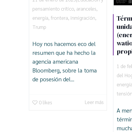
pensamiento crítico
,
aranceles
,
Térm
energía
,
frontera
,
inmigración
,
unid
Trump
(ener
wati
Hoy nos hacemos eco del
prop
resumen que ha hecho la
agencia americana
1 de f
Bloomberg, sobre la toma
del Ho
de posesión del...
energí
tensió
Leer más
0
likes
A men
térmi
mucha