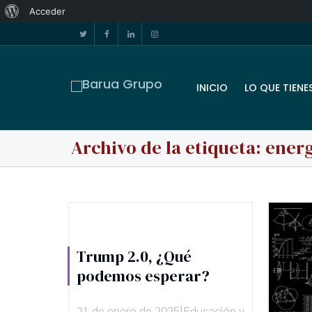
Acceder
INICIO
LO QUE TIENE
Archivo de la etiqueta: ener
Trump 2.0, ¿Qué
podemos esperar?
|
21 de enero de 2025
Educación y