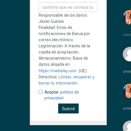
mese
amer
amer