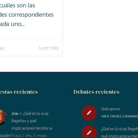
cuáles son las
des correspondientes
ada uno...
Leer más
kes
stas recientes
Debates recientes
Qué opinas
Jose
el
¿Qué es la «Ley
HACE 2 MESES, 3 SEMANAS
Begoña» y qué
implicaciones tendría su
¿Qué es la «Ley Bego
bación?
hace 1 año, 5 meses
qué implicaciones ten