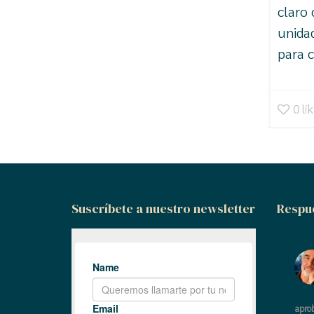
claro 
unida
para c
0
li
Suscríbete a nuestro newsletter
Respue
apro