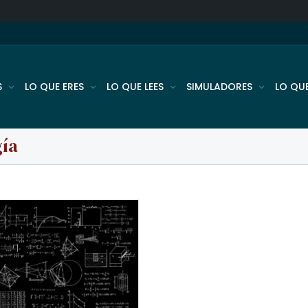
S
LO QUE ERES
LO QUE LEES
SIMULADORES
LO QU
gía