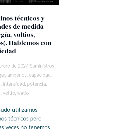
inos técnicos y
ades de medida
gía, voltios,
os). Hablemos con
iedad
|
ebrero de 2024
Suministros
gar
,
amperios
,
capacidad
,
a
,
intensidad
,
potencia
,
n
,
voltio
,
watio
udo utilizamos
nos técnicos pero
s veces no tenemos