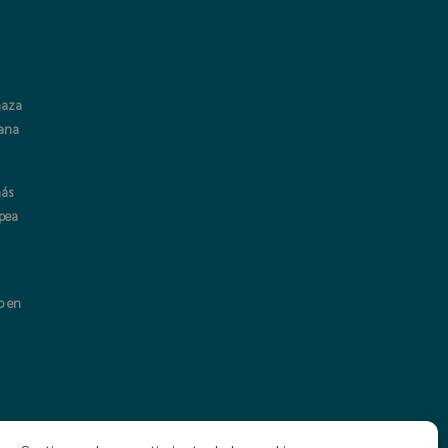
naza
cana
más
opea
o en