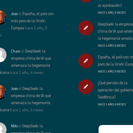
su aprobación?
HACE 1 AÑO, 5 MESES
Jose
el
España, el país con
más paro de la Unión
DeepSeek: la empresa
Europea
hace 1 año, 5
china de IA que ame
s
la hegemonía ameri
HACE 1 AÑO, 6 MESES
Chavi
el
DeepSeek: la
España, el país con 
empresa china de IA que
paro de la Unión Eur
amenaza la hegemonía
HACE 1 AÑO, 5 MESES
icana
hace 1 año, 6 meses
¿Qué pensáis de la
Jose
el
DeepSeek: la
operación del gobiern
empresa china de IA que
Telefónica?
amenaza la hegemonía
HACE 1 AÑO, 6 MESES
icana
hace 1 año, 6 meses
Miki
el
DeepSeek: la
empresa china de IA que